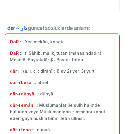
dar ~ دار
güncel sözlüklerde anlamı:
DaR
::: Yer, mekân, konak.
DaR
::: f. Sâhib, mâlik, tutan (mânasındadır.)
Meselâ: Bayrakdâr $ : Bayrak tutan.
dâr
::: (a. i. c. : dirân) : 1) ev 2) yer. 3) yurt.
dâr-ı beka
::: ahret.
dâr-ı dünyâ
::: dünyâ.
dâr-ı emân
::: Müslümanlar ile sulh hâlinde
bulunan veya Müslümanların zimmetini kabul
eden gayrimüslim bir milletin ülkesi.
dâr-ı fena
::: dünyâ.