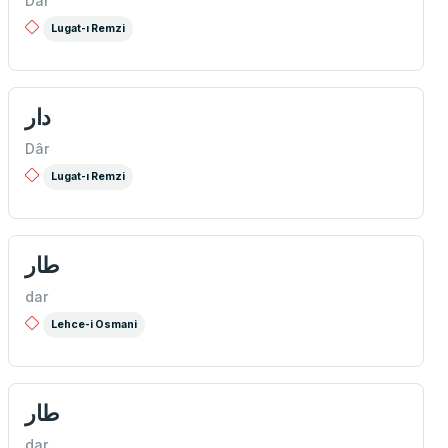
Dâr
Lugat-ı Remzi
دار
Dâr
Lugat-ı Remzi
طار
dar
Lehce-i Osmani
طار
dar