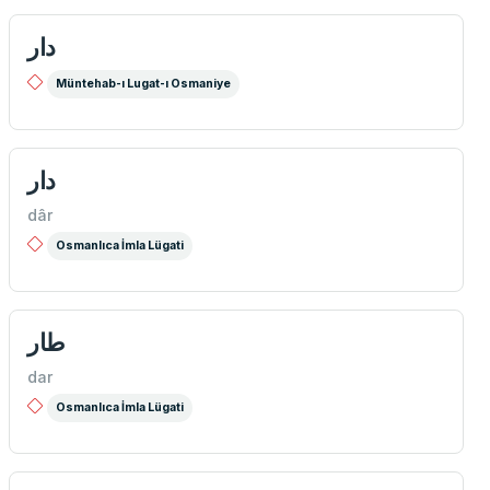
دار
Müntehab-ı Lugat-ı Osmaniye
دار
dâr
Osmanlıca İmla Lügati
طار
dar
Osmanlıca İmla Lügati