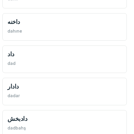
داخنه
dahıne
داد
dad
دادار
dadar
دادبخش
dadbahş