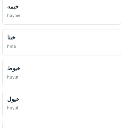
خيمه
hayme
خينا
hına
خيوط
huyut
خيول
huyul