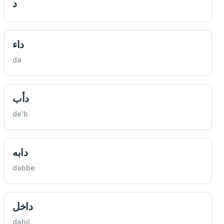
د
داء
da
دأب
de'b
دابه
dabbe
داخل
dahil