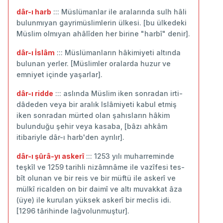
dâr-ı harb
::: Müslümanlar ile aralarında sulh hâli
bulunmıyan gayrimüslimlerin ülkesi. [bu ülkedeki
Müslim olmıyan ahâlîden her birine "harbî" denir].
dâr-ı İslâm
::: Müslümanların hâkimiyeti altında
bulunan yerler. [Müslimler oralarda huzur ve
emniyet içinde yaşarlar].
dâr-ı ridde
::: aslında Müslim iken sonradan irti-
dâdeden veya bir aralık Islâmiyeti kabul etmiş
iken sonradan mürted olan şahısların hâkim
bulunduğu şehir veya kasaba, [bâzı ahkâm
itibariyle dâr-ı harb'den ayrılır].
dâr-ı şûrâ-yı askerî
::: 1253 yılı muharreminde
teşkîl ve 1259 tarihli nizâmnâme ile vazîfesi tes-
bît olunan ve bir reis ve bir müftü ile askerî ve
mülkî ricalden on bir daimî ve altı muvakkat âza
(üye) ile kurulan yüksek askerî bir meclis idi.
[1296 târihinde lağvolunmuştur].