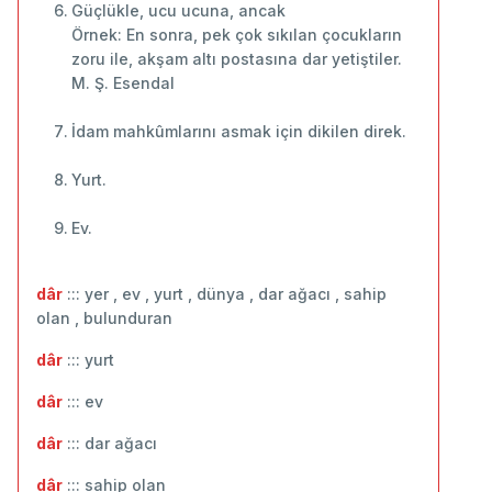
Güçlükle, ucu ucuna, ancak
Örnek: En sonra, pek çok sıkılan çocukların
zoru ile, akşam altı postasına dar yetiştiler.
M. Ş. Esendal
İdam mahkûmlarını asmak için dikilen direk.
Yurt.
Ev.
dâr
::: yer , ev , yurt , dünya , dar ağacı , sahip
olan , bulunduran
dâr
::: ‬yurt
dâr
::: ev
dâr
::: ‬dar ağacı
dâr
::: ‬sahip olan