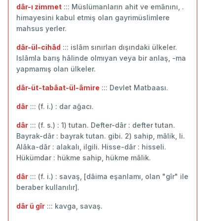
dâr-ı zimmet
::: Müslümanların ahit ve emânını, .
himayesini kabul etmiş olan gayrimüslimlere
mahsus yerler.
dâr-ül-cihâd
::: islâm sınırları dışındaki ülkeler.
Islâmla barış hâlinde olmıyan veya bir anlaş, -ma
yapmamış olan ülkeler.
dâr-üt-tabâat-ül-âmire
::: Devlet Matbaası.
dâr
::: (f. i.) : dar ağacı.
dâr
::: (f. s.) : 1) tutan. Defter-dâr : defter tutan.
Bayrak-dâr : bayrak tutan. gibi. 2) sahip, mâlik, li.
Alâka-dâr : alakalı, ilgili. Hisse-dâr : hisseli.
Hükümdar : hükme sahip, hükme mâlik.
dâr
::: (f. i.) : savaş, [dâima eşanlamı, olan "gîr" ile
beraber kullanılır].
dâr ü gîr
::: kavga, savaş.