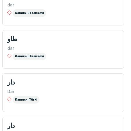
dar
Kamus-u Fransevi
‌طاو
dar
Kamus-u Fransevi
دار
Dâr
Kamus-ı Türki
دار