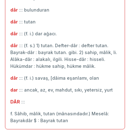
dâr
::: bulunduran
dâr
::: tutan
dâr
::: (f. i.) dar ağacı.
dâr
::: (f. s.) 1) tutan. Defter-dâr : defter tutan.
Bayrak-dâr : bayrak tutan. gibi. 2) sahip, mâlik, li.
Alâka-dâr : alakalı, ilgili. Hisse-dâr : hisseli.
Hükümdar : hükme sahip, hükme mâlik.
dâr
::: (f. i.) savaş, [dâima eşanlamı, olan
dar
::: ancak, az, ev, mahdut, sıkı, yetersiz, yurt
DÂR
:::
f. Sâhib, mâlik, tutan (mânasındadır.) Meselâ:
Bayrakdâr $ : Bayrak tutan