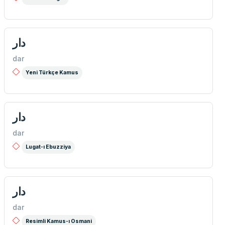
دار
dar
Yeni Türkçe Kamus
دار
dar
Lugat-ı Ebuzziya
دار
dar
Resimli Kamus-ı Osmani