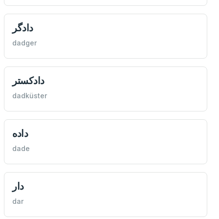
دادگر
dadger
دادكستر
dadküster
داده
dade
دار
dar