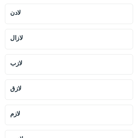
لادن
لازال
لازب
لازق
لازم