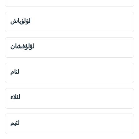
لؤلؤ‌پاش
لؤلؤ‌فشان
لئام
لئلاء
لئیم