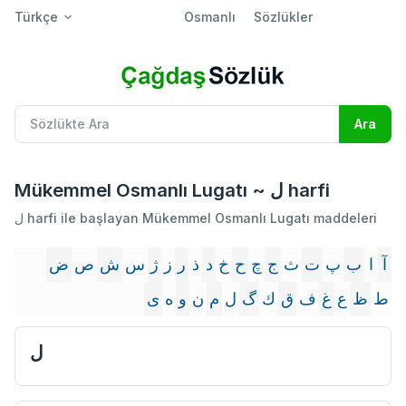
Türkçe
Osmanlı
Sözlükler
Mükemmel Osmanlı Lugatı ~ ل harfi
ل harfi ile başlayan Mükemmel Osmanlı Lugatı maddeleri
آ
ا
ب
پ
ت
ث
ج
چ
ح
خ
د
ذ
ر
ز
ژ
س
ش
ص
ض
ط
ظ
ع
غ
ف
ق
ك
گ
ل
م
ن
و
ه
ى
ل