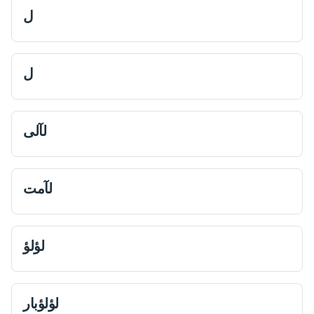
ل
ل
لآلی
لآمت
لؤلؤ
لؤلؤبار