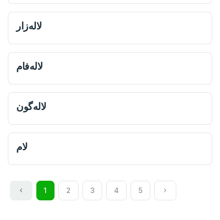
لاله‌زار
لاله‌فام
لاله‌گون
لام
1
2
3
4
5