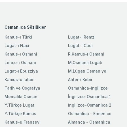
Osmanlıca Sözlükler
Kamus-ı Türki
Lugat-ı Remzi
Lugat-ı Naci
Lugat-ı Cudi
Kamus-ı Osmani
R.Kamus-ı Osmani
Lehce-i Osmani
M.Osmanlı Lugatı
Lugat-ı Ebuzziya
M.Lügatı Osmaniye
Kamus-ul'alam
Ahter-i Kebir
Tarih ve Coğrafya
Osmanlıca-İngilizce
Memaliki Osmani
İngilizce-Osmanlıca 1
Y.Türkçe Lugat
İngilizce-Osmanlıca 2
Y.Türkçe Kamus
Osmanlıca - Ermenice
Kamus-u Fransevi
Almanca - Osmanlıca