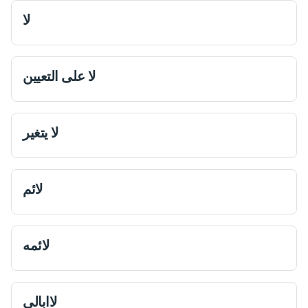
لا
لا علی التعيین
لا يتغير
لائم
لائمه
لاابالی