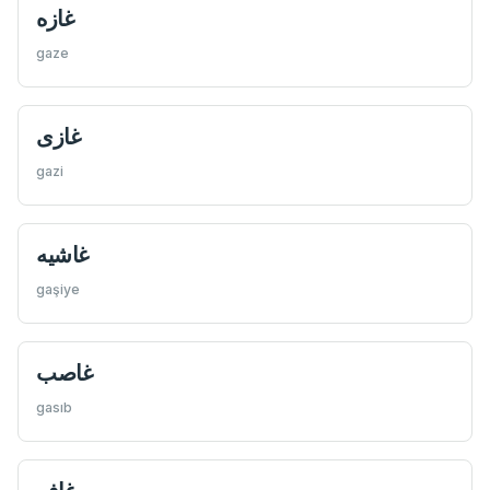
غازه
gaze
غازی
gazi
غاشيه
gaşiye
غاصب
gasıb