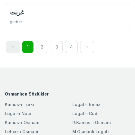
غربت
gurbet
1
2
3
4
Osmanlıca Sözlükler
Kamus-ı Türki
Lugat-ı Remzi
Lugat-ı Naci
Lugat-ı Cudi
Kamus-ı Osmani
R.Kamus-ı Osmani
Lehce-i Osmani
M.Osmanlı Lugatı