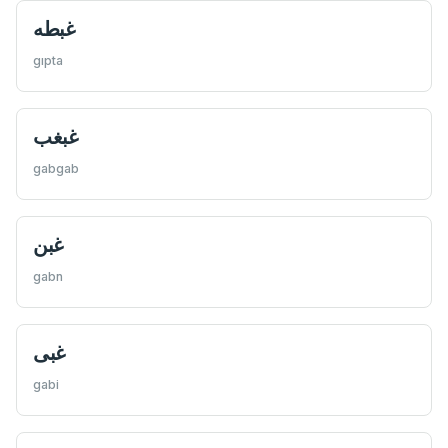
غبطه
gıpta
غبغب
gabgab
غبن
gabn
غبی
gabi