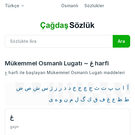
Türkçe
Osmanlı
Sözlükler
Mükemmel Osmanlı Lugatı ~ غ harfi
غ harfi ile başlayan Mükemmel Osmanlı Lugatı maddeleri
آ
ا
ب
پ
ت
ث
ج
چ
ح
خ
د
ذ
ر
ز
ژ
س
ش
ص
ض
ط
ظ
ع
غ
ف
ق
ك
گ
ل
م
ن
و
ه
ى
غ
gayn