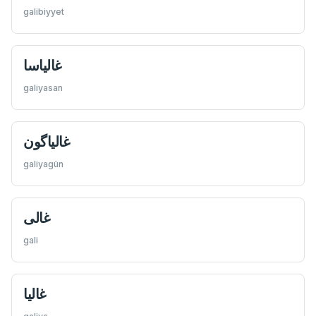
galibiyyet
غالياسا
galiyasan
غاليا‌گون
galiyagün
غالی
gali
غالیا