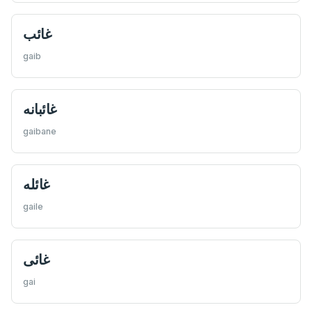
غائب
gaib
غائبانه
gaibane
غائله
gaile
غائی
gai