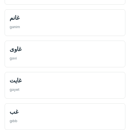
غانم
ganim
غاوی
gavi
غايت
gayet
غب
gıbb