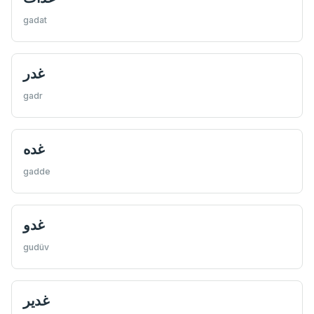
gadat
غدر
gadr
غده
gadde
غدو
gudüv
غدير