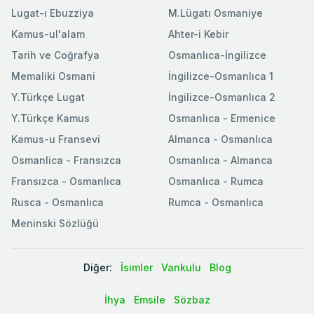
Lugat-ı Ebuzziya
M.Lügatı Osmaniye
Kamus-ul'alam
Ahter-i Kebir
Tarih ve Coğrafya
Osmanlıca-İngilizce
Memaliki Osmani
İngilizce-Osmanlıca 1
Y.Türkçe Lugat
İngilizce-Osmanlıca 2
Y.Türkçe Kamus
Osmanlıca - Ermenice
Kamus-u Fransevi
Almanca - Osmanlıca
Osmanlica - Fransızca
Osmanlıca - Almanca
Fransızca - Osmanlıca
Osmanlıca - Rumca
Rusca - Osmanlıca
Rumca - Osmanlıca
Meninski Sözlüğü
Diğer:
İsimler
Vankulu
Blog
İhya
Emsile
Sözbaz