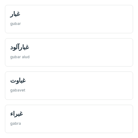
غبار
gubar
غبار‌آلود
gubar alud
غباوت
gabavet
غبراء
gabra